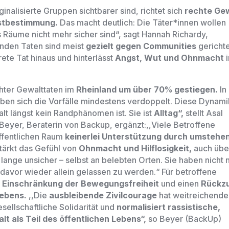
nalisierte Gruppen sichtbarer sind, richtet sich
rechte Ge
lbstbestimmung.
Das macht deutlich: Die Täter*innen wollen
s Räume nicht mehr sicher sind“,
sagt Hannah Richardy,
enden Taten sind meist
gezielt gegen Communities
gerichte
rete Tat hinaus und hinterlässt
Angst, Wut und Ohnmacht
echter Gewalttaten im
Rheinland um über
70%
gestiegen.
In
haben sich die Vorfälle mindestens verdoppelt. Diese Dynamik
alt längst kein Randphänomen ist. Sie ist
Alltag“,
stellt Asal
 Beyer, Beraterin von Backup, ergänzt:,,
Viele Betroffene
öffentlichen Raum
keinerlei Unterstützung durch umstehe
tärkt das Gefühl von
Ohnmacht und Hilflosigkeit,
auch übe
h lange unsicher
–
selbst an belebten Orten. Sie haben nicht 
 davor wieder allein gelassen zu werden.“
Für betroffene
e
Einschränkung der Bewegungsfreiheit
und einen
Rückz
Lebens.
,,Die
ausbleibende Zivilcourage
hat weitreichende
esellschaftliche Solidarität und
normalisiert rassistische,
t als Teil des öffentlichen Lebens“,
so Beyer (BackUp)