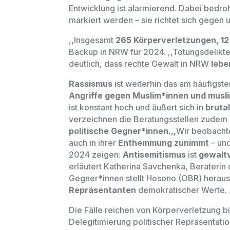
Entwicklung ist alarmierend. Dabei bedroh
markiert werden
–
sie richtet sich gegen 
,,
Insgesamt
265 Körperverletzungen, 1
Backup in NRW für 2024. ,,Tötungsdelikt
deutlich, dass rechte Gewalt in NRW
lebe
Rassismus
ist weiterhin das am häufigs
Angriffe gegen Muslim*innen und musl
ist konstant hoch und äußert sich in
bruta
verzeichnen die Beratungsstellen zudem 
politische Gegner*innen.,,
Wir beobacht
auch in ihrer
Enthemmung zunimmt
–
und
2024 zeigen:
Antisemitismus
ist
gewaltv
erläutert Katherina Savchenka, Berateri
Gegner*innen stellt Hosono (OBR) herau
Repräsentanten
demokratischer Werte.
Die Fälle reichen von Körperverletzung 
Delegitimierung politischer Repräsentati