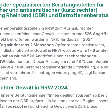
der spezialisierten Beratungsstellen für
her und antisemitischer (kurz: rechter)
ng Rheinland (OBR) und Betroffenenberatu
ffenenberatungsstellen in NRW zum Ausmaß rechter,
er menschenfeindlicher Gewalt ist alarmierend.
526 Angriff
irekt Betroffenen) wurden in NRW für das Jahr 2024
Tag mindestens 2 Menschen
Opfer rechter, rassistischer,
indlich motivierter Gewalt in NRW werden –
alle 17 Stunde
4 haben wir mit
526
Angriffen einen
erschreckenden
NRW
dokumentiert. Dieser Anstieg um rund 48
%
zum Vorjahr
in NRW eine äußerst besorgniserregende Entwicklung, die si
n und vermehrten Fallanfragen widerspiegelt“,
sagt Fabian
Rheinland.
echter Gewalt in NRW 2024
ür unsere Beratungsnehmer*innen deutlich spürbar“,
so beric
a Hosono der OBR ergänzt:
,,In keinem Jahr seit Beginn unser
 [8 Todesopfer]
durch rechte Gewalt wie 2024. Diese