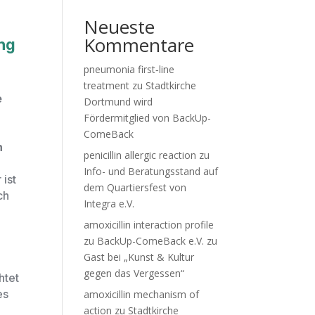
Neueste
Kommentare
ng
pneumonia first‑line
treatment
zu
Stadtkirche
e
Dortmund wird
Fördermitglied von BackUp-
ComeBack
n
penicillin allergic reaction
zu
Info- und Beratungsstand auf
 ist
dem Quartiersfest von
ch
Integra e.V.
amoxicillin interaction profile
zu
BackUp-ComeBack e.V. zu
Gast bei „Kunst & Kultur
gegen das Vergessen“
htet
es
amoxicillin mechanism of
action
zu
Stadtkirche