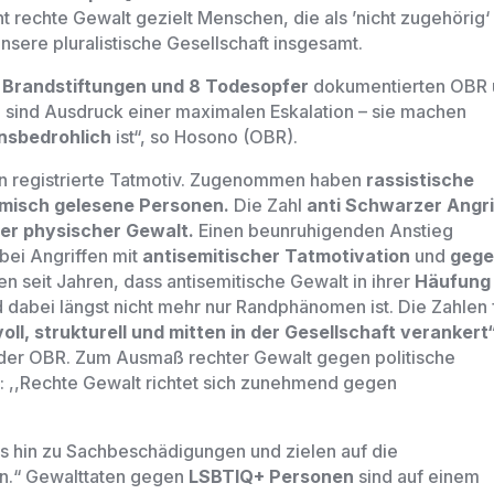
t rechte Gewalt gezielt Menschen, die als ’nicht zugehörig‘
unsere pluralistische Gesellschaft insgesamt.
2 Brandstiftungen und 8 Todesopfer
dokumentierten OBR
e sind Ausdruck einer maximalen Eskalation – sie machen
nsbedrohlich
ist“, so Hosono (OBR).
ten registrierte Tatmotiv. Zugenommen haben
rassistische
imisch gelesene Personen.
Die Zahl
anti­ Schwarzer Angri
ler physischer Gewalt.
Einen beunruhigenden Anstieg
bei Angriffen mit
antisemitischer Tatmotivation
und
geg
en seit
Jahren, dass antisemitische Gewalt in ihrer
Häufun
 dabei längst nicht mehr nur Randphänomen ist. Die Zahlen 
oll, strukturell und mitten in der Gesellschaft verankert“
n der OBR. Zum Ausmaß rechter Gewalt gegen politische
s:
,,Rechte Gewalt richtet sich zunehmend gegen
bis hin zu Sachbeschädigungen und
zielen auf die
on.“
Gewalttaten gegen
LSBTIQ+ Personen
sind auf einem