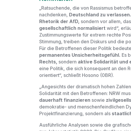
„Ratsuchende, die von Rassismus betroffe
nachdenken,
Deutschland zu verlassen
Rhetorik der AfD,
sondern vor allem, da
gesellschaftlich normalisiert
wird“,
erlä
Zustimmungswerte für extrem rechte Posit
Stimmung, treiben den Diskurs und die po
Für die Betroffenen dieser Politik bedeut
permanentes Unsicherheitsgefühl.
Es b
Rechts,
sondern
aktive Solidarität und
eine Politik, die sich konsequent an den
orientiert“,
schließt Hosono (0BR).
„Angesichts der dramatisch hohen Zahlen 
Solidarität mit den Betroffenen: NRW mu
dauerhaft finanzieren
sowie
zivilgesell
demokratie- und menschenfeindlichen 
Projektfinanzierung, sondern als
staatlic
Ausführliche Analysen sowie die grafische