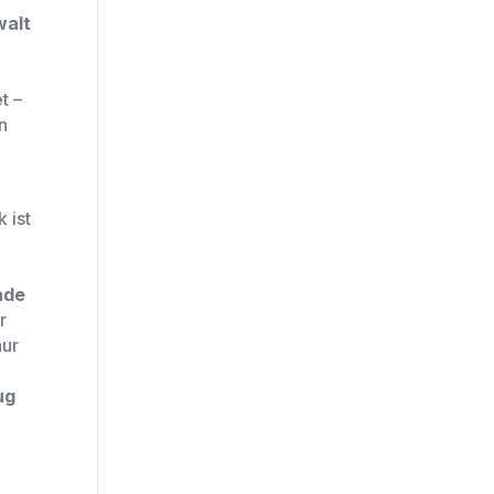
walt
t –
in
 ist
nde
r
nur
ug