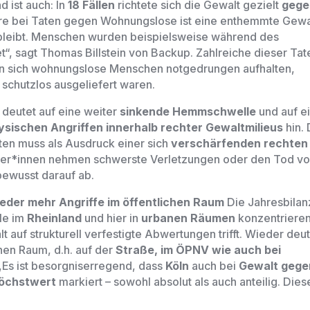
d ist auch: In
18 Fällen
richtete sich die Gewalt gezielt
gege
re bei Taten gegen Wohnungslose ist eine enthemmte Gewa
 bleibt. Menschen wurden beispielsweise während des
t“,
sagt Thomas Billstein von Backup. Zahlreiche dieser Tat
en sich wohnungslose Menschen notgedrungen aufhalten,
schutzlos ausgeliefert waren.
 deutet auf eine weiter
sinkende Hemmschwelle
und auf e
ysischen Angriffen innerhalb rechter Gewaltmilieus
hin.
aten muss als Ausdruck einer sich
verschärfenden rechten
ter*innen nehmen schwerste Verletzungen oder den Tod v
bewusst darauf ab.
eder mehr Angriffe im öffentlichen Raum
Die Jahresbilan
lle im
Rheinland
und hier in
urbanen Räumen
konzentrieren
lt auf strukturell verfestigte Abwertungen trifft. Wieder deut
en Raum, d.h. auf der
Straße, im ÖPNV wie auch bei
,,Es ist besorgniserregend, dass
Köln
auch bei
Gewalt gege
Höchstwert
markiert
–
sowohl absolut als auch anteilig. Dies