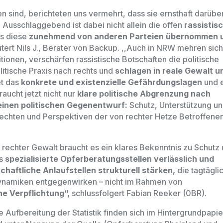
n sind, berichteten uns vermehrt, dass sie ernsthaft darübe
.
Ausschlaggebend ist dabei nicht allein die offen
rassistis
ss diese
zunehmend von anderen Parteien übernommen 
utert Nils J., Berater von Backup.
,,Auch in NRW mehren sic
ionen, verschärfen rassistische Botschaften die politische
litische Praxis nach rechts und
schlagen in reale Gewalt u
et das
konkrete und existenzielle Gefährdungslagen
und 
raucht jetzt nicht nur
klare politische Abgrenzung nach
 einen politischen Gegenentwurf:
Schutz, Unterstützung u
 Rechten und Perspektiven der von rechter Hetze Betroffene
rechter Gewalt braucht es ein klares Bekenntnis zu Schutz
ss
spezialisierte Opferberatungsstellen verlässlich und
schaftliche Anlaufstellen strukturell stärken,
die tagtägli
Dynamiken entgegenwirken
–
nicht im Rahmen von
he Verpflichtung“,
schlussfolgert Fabian Reeker (0BR).
 Aufbereitung der Statistik finden sich im Hintergrundpapie