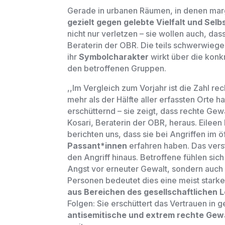
Gerade in urbanen Räumen, in denen margi
gezielt gegen gelebte Vielfalt und Se
nicht nur verletzen
–
sie wollen auch, das
Beraterin der OBR. Die teils schwerwieg
ihr
Symbolcharakter
wirkt über die konk
den betroffenen Gruppen.
,,Im Vergleich zum Vorjahr ist die Zahl r
mehr als der Hälfte aller erfassten Orte 
erschütternd
–
sie zeigt, dass rechte Gew
Kosari, Beraterin der OBR, heraus. Eileen
berichten uns, dass sie bei Angriffen im 
Passant*innen
erfahren haben. Das vers
den Angriff hinaus. Betroffene fühlen sic
Angst vor erneuter Gewalt, sondern auch
Personen bedeutet dies eine meist stark
aus Bereichen des gesellschaftlichen 
Folgen: Sie erschüttert das Vertrauen in g
antisemitische und extrem rechte Gewal