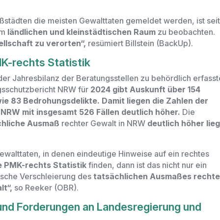
städten die meisten Gewalttaten gemeldet werden, ist sei
em
ländlichen und kleinstädtischen Raum
zu beobachten.
ellschaft zu verorten“,
resümiert Billstein (BackUp).
K-rechts Statistik
 der Jahresbilanz der Beratungsstellen zu behördlich erfass
gsschutzbericht NRW für
2024 gibt Auskunft über 154
e 83 Bedrohungsdelikte. Damit liegen die Zahlen der
 NRW mit insgesamt 526 Fällen deutlich höher.
Die
chliche Ausmaß
rechter Gewalt in NRW
deutlich höher lieg
walttaten, in denen eindeutige Hinweise auf ein rechtes
ie PMK-rechts Statistik
finden, dann ist das nicht nur ein
tische Verschleierung des
tatsächlichen Ausmaßes rechte
lt“,
so Reeker (OBR).
und Forderungen an Landesregierung und