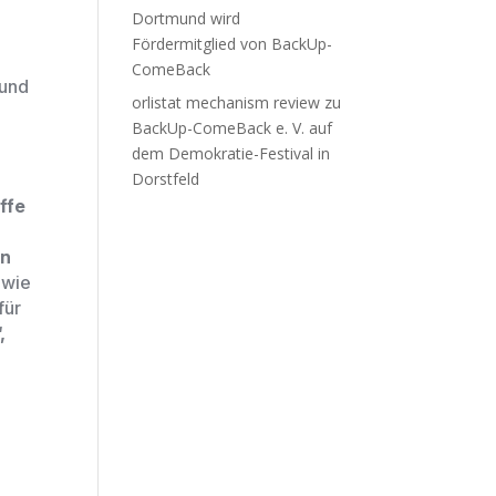
Dortmund wird
Fördermitglied von BackUp-
ComeBack
 und
orlistat mechanism review
zu
BackUp-ComeBack e. V. auf
dem Demokratie-Festival in
Dorstfeld
ffe
en
g
wie
für
,