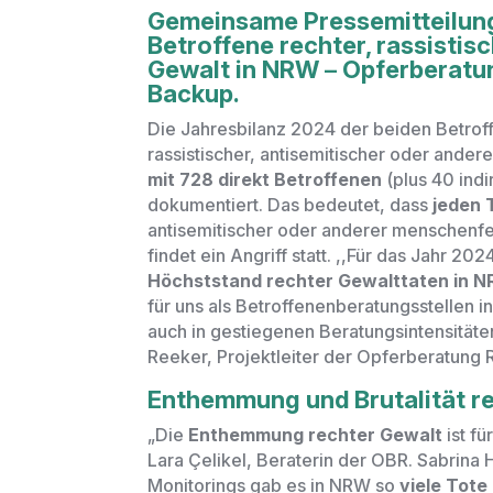
Gemeinsame Pressemitteilung 
Betroffene rechter, rassistisc
Gewalt in NRW
–
Opferberatu
Backup.
Die Jahresbilanz 2024 der beiden Betro
rassistischer, antisemitischer oder ander
mit 728 direkt Betroffenen
(plus 40 ind
dokumentiert. Das bedeutet, dass
jeden 
antisemitischer oder anderer menschenfe
findet ein Angriff statt.
,,Für das Jahr 202
Höchststand rechter Gewalttaten in 
für uns als Betroffenenberatungsstellen 
auch in gestiegenen Beratungsintensitäte
Reeker, Projektleiter der Opferberatung 
Enthemmung und Brutalität r
„Die
Enthemmung rechter Gewalt
ist f
Lara Çelikel, Beraterin der OBR. Sabrin
Monitorings gab es in NRW
so
viele Tote